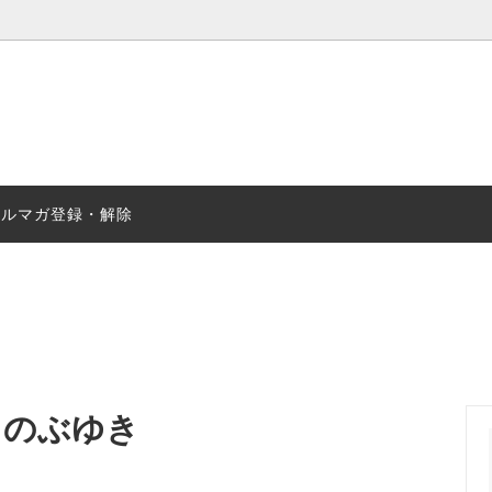
マジック
・動画付き商品
コインマジック
洋書
クマーケット
DVD
佐藤喜義
メルマガ登録・解除
カード
品
ダウンロード商品
ダウンロード商品
ら始める!!カードマジック教室シ
ワンルームマジックショー
のじまのぶゆき