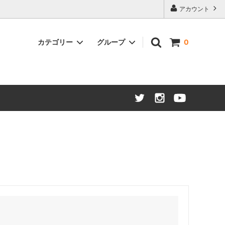
アカウント
カテゴリー
グループ
0
クロースアップマジック
初心者にもオススメ
サロンマジック
野島おすすめ
その他
みやもと
Annemann日本語訳