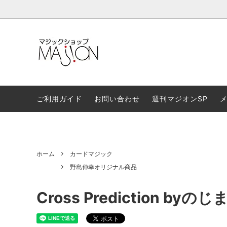
セール対象商品
野島伸幸オリジナル商品
カード
補足書
限定商品
中級者以上
書籍類
マジッ
ご利用ガイド
お問い合わせ
週刊マジオンSP
基礎用具
堀木おすすめ
ギャフ
予約商
MMSダウンロード（海外ダウンロード
セルフワーキングトリック・セミオート
ゼロか
商品）
マチック
リーズ
ホーム
カードマジック
野島伸幸オリジナル商品
Cross Prediction by